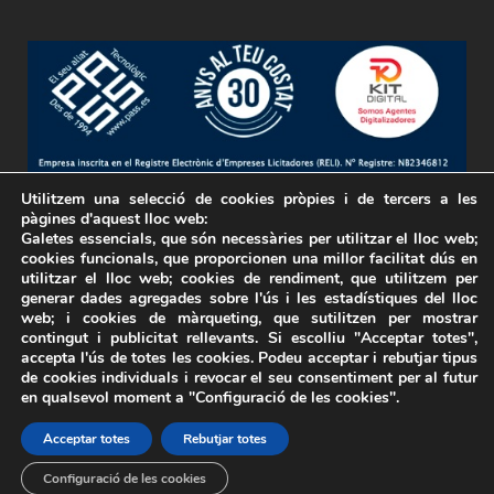
Utilitzem una selecció de cookies pròpies i de tercers a les
Empresa inscrita en el Registre Electrònic d’Empreses
pàgines d'aquest lloc web:
Galetes essencials, que són necessàries per utilitzar el lloc web;
Licitadores (RELI).
cookies funcionals, que proporcionen una millor facilitat dús en
Nº Registre: N32346812
utilitzar el lloc web; cookies de rendiment, que utilitzem per
generar dades agregades sobre l'ús i les estadístiques del lloc
web; i cookies de màrqueting, que sutilitzen per mostrar
contingut i publicitat rellevants. Si escolliu "Acceptar totes",
accepta l'ús de totes les cookies. Podeu acceptar i rebutjar tipus
de cookies individuals i revocar el seu consentiment per al futur
en qualsevol moment a "Configuració de les cookies".
Acceptar totes
Rebutjar totes
© Copyright PasSolutions
Configuració de les cookies