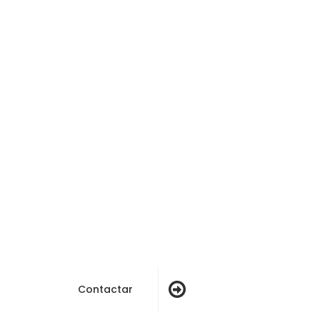
Vols disposar dels beneficis i
avantatges de SAGE?
Contactar