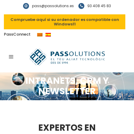
pass@passolutions.es
93 408 45 83
Compruebe aquí si su ordenador es compatible con
Windows11
PassConnect
INTRANETS, CRM Y
NEWSLETTER
EXPERTOS EN