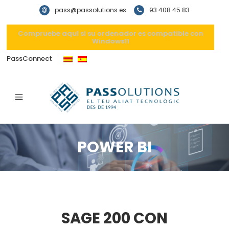
pass@passolutions.es
93 408 45 83
Compruebe aquí si su ordenador es compatible con
Windows11
PassConnect
POWER BI
SAGE 200 CON