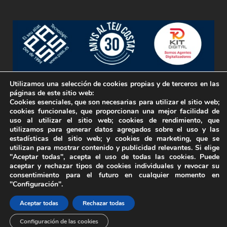
Utilizamos una selección de cookies propias y de terceros en las
páginas de este sitio web:
Empresa inscrita en el Registro Electrónico de
Cookies esenciales, que son necesarias para utilizar el sitio web;
cookies funcionales, que proporcionan una mejor facilidad de
Empresas Licitadoras (RELI).
uso al utilizar el sitio web; cookies de rendimiento, que
Nº Registro: N32346812
utilizamos para generar datos agregados sobre el uso y las
estadísticas del sitio web; y cookies de marketing, que se
utilizan para mostrar contenido y publicidad relevantes. Si elige
"Aceptar todas", acepta el uso de todas las cookies. Puede
aceptar y rechazar tipos de cookies individuales y revocar su
consentimiento para el futuro en cualquier momento en
"Configuración".
Aceptar todas
Rechazar todas
© Copyright PasSolutions
Configuración de las cookies