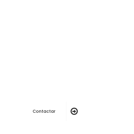
QUIERES MÁS
INFORMACIÓN?
Contacta con nosotros sin
ningún compromiso
Contactar